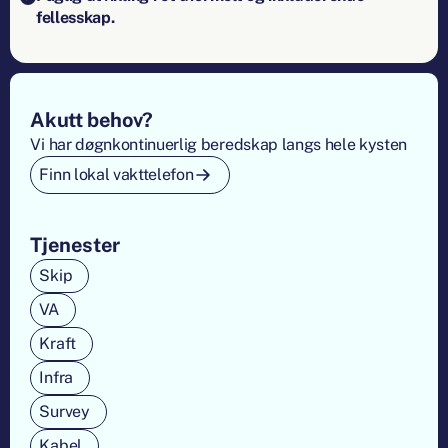
fellesskap.
Footer
Akutt behov?
Vi har døgnkontinuerlig beredskap langs hele kysten
Finn lokal vakttelefon
Tjenester
Skip
VA
Kraft
Infra
Survey
Kabel