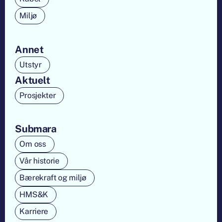
Miljø
Annet
Utstyr
Aktuelt
Prosjekter
Submara
Om oss
Vår historie
Bærekraft og miljø
HMS&K
Karriere